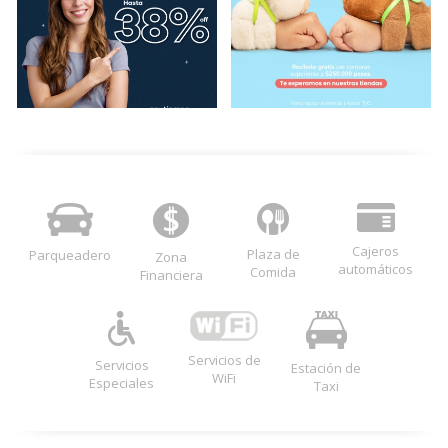
Cajeros
Plaza de
Parqueadero
Zona
automáticos
Comida
Financiera
Servicios de
Servicios
Estación de
WiFi
Especiales
Taxi